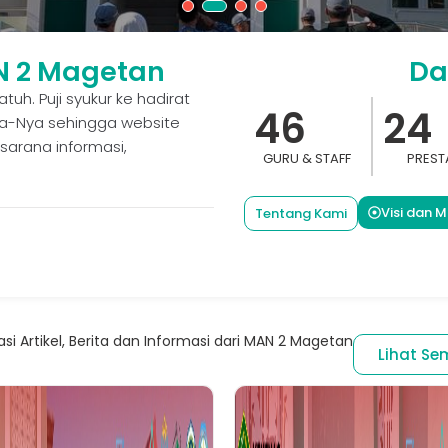
N 2 Magetan
Da
h. Puji syukur ke hadirat
46
24
ia-Nya sehingga website
sarana informasi,
GURU & STAFF
PREST
Visi dan Mi
Tentang Kami
asi Artikel, Berita dan Informasi dari MAN 2 Magetan
Lihat Se