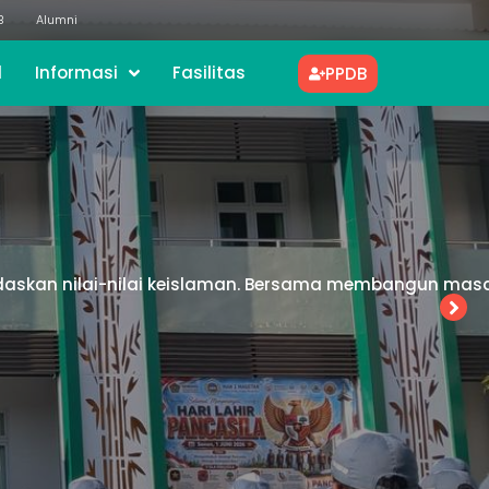
B
Alumni
l
Informasi
Fasilitas
PPDB
kan yang unggul, inovatif , dan berwawasan global