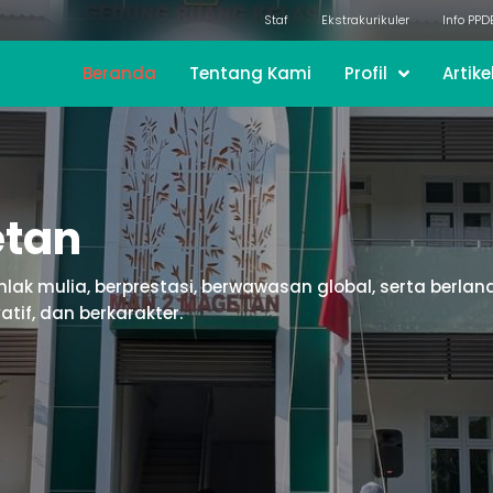
Staf
Ekstrakurikuler
Info PPD
Beranda
Tentang Kami
Profil
Artike
etan
u, berprestasi dan berakhlakul karimah melalui pendidi