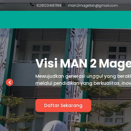
6281234187188
man2magetan@gmail.com
Misi MAN 2 Mag
Membentuk generasi yang beriman, berilm
Daftar Sekarang