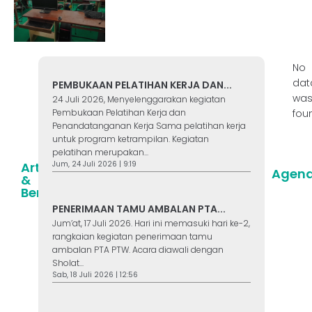
No
dat
PEMBUKAAN PELATIHAN KERJA DAN...
wa
24 Juli 2026, Menyelenggarakan kegiatan
Pembukaan Pelatihan Kerja dan
fou
Penandatanganan Kerja Sama pelatihan kerja
untuk program ketrampilan. Kegiatan
pelatihan merupakan...
Jum, 24 Juli 2026 | 9:19
Artikel
Agen
&
Berita
PENERIMAAN TAMU AMBALAN PTA...
Jum’at, 17 Juli 2026. Hari ini memasuki hari ke-2,
rangkaian kegiatan penerimaan tamu
ambalan PTA PTW. Acara diawali dengan
Sholat...
Sab, 18 Juli 2026 | 12:56