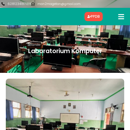
6281234187188
man2magetan@gmail.com
PPDB
Beranda
Fasilitas
Laboratorium Komputer
Laboratorium Komputer