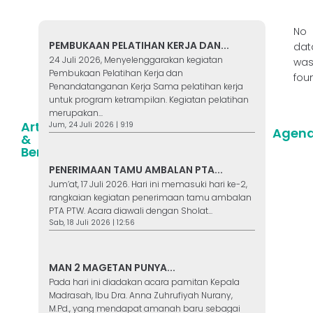
No
PEMBUKAAN PELATIHAN KERJA DAN...
dat
24 Juli 2026, Menyelenggarakan kegiatan
wa
Pembukaan Pelatihan Kerja dan
fou
Penandatanganan Kerja Sama pelatihan kerja
untuk program ketrampilan. Kegiatan pelatihan
merupakan...
Artikel
Jum, 24 Juli 2026 | 9:19
Agen
&
Berita
PENERIMAAN TAMU AMBALAN PTA...
Jum’at, 17 Juli 2026. Hari ini memasuki hari ke-2,
rangkaian kegiatan penerimaan tamu ambalan
PTA PTW. Acara diawali dengan Sholat...
Sab, 18 Juli 2026 | 12:56
MAN 2 MAGETAN PUNYA...
Pada hari ini diadakan acara pamitan Kepala
Madrasah, Ibu Dra. Anna Zuhrufiyah Nurany,
M.Pd., yang mendapat amanah baru sebagai