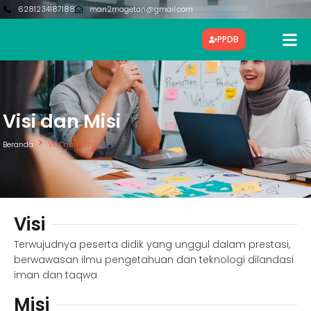
6281234187188
man2magetan@gmail.com
PPDB
Visi dan Misi
Beranda
Visi dan Misi
Visi
Terwujudnya peserta didik yang unggul dalam prestasi,
berwawasan ilmu pengetahuan dan teknologi dilandasi
iman dan taqwa
Misi