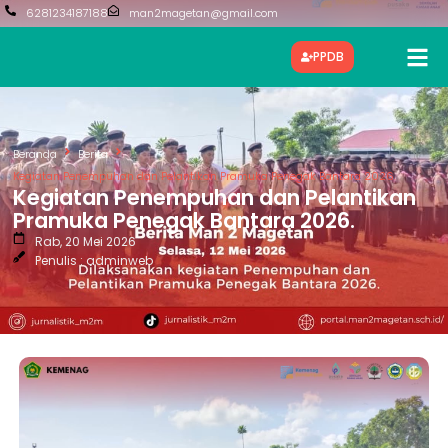
6281234187188
man2magetan@gmail.com
PPDB
Beranda
Berita
Kegiatan Penempuhan dan Pelantikan Pramuka Penegak Bantara 2026.
Kegiatan Penempuhan dan Pelantikan
Pramuka Penegak Bantara 2026.
Rab, 20 Mei 2026
Penulis : adminweb