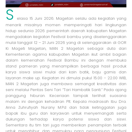
S
elasa 15 Juni 2026. Magetan selalu ada kegiatan yang
menarik misalnya momen memperingati hari lingkungan
hidup sedunia 2026 pemerintah daerah kabupaten Magetan
mengadakan kegiatan Festival bambu yang diselenggarakan
mulai tanggal 12 – 21 Juni 2026 yang di selenggarakan di GOR
Ki Mageti Magetan, MAN 2 Magetan sebagai duta dari
Kementerian agama kabupaten Magetan ikut ambil bagian
dalam kemeriahan Festival Bambu ini dengan membuka
stand pameran yang menampilkan berbagai hasil produk
karya siswa siswi mulai dari kain batik, baju gamis dan
layanan make up. Kegiatan ini dimulai pukul 15.00 – 22.00 WIB,
MAN 2 Magetan juga membawa semangat kreativitas dan
seni melalui Pentas Seni Tari “Tari Hambatik Santi.” Pada ajang
panggung hiburan. Keceriaan tampak terlihat suasana
malam ini dengan kehadiran Plt. Kepala madrasah Ibu Dra.
Anna Zuhrufiyah Nurany M.Pd dan tidak ketinggalan juga
bapak ibu guru dan karyawan untuk menyemangati serta
dukungan terhadap karya potensi siswa dan siswi.
Sementara itu tim tari juga memberikan penampilan terbaik
untuk menghibur dan memukau para pengunjung Festival