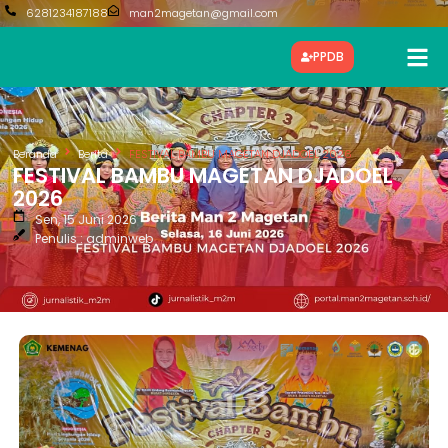
6281234187188
man2magetan@gmail.com
PPDB
Beranda
Berita
FESTIVAL BAMBU MAGETAN DJADOEL 2026
FESTIVAL BAMBU MAGETAN DJADOEL
2026
Sen, 15 Juni 2026
Penulis : adminweb