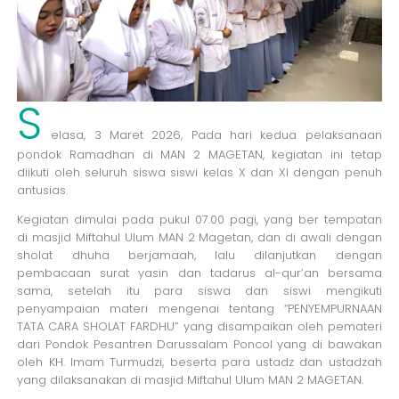
S
elasa, 3 Maret 2026, Pada hari kedua pelaksanaan
pondok Ramadhan di MAN 2 MAGETAN, kegiatan ini tetap
diikuti oleh seluruh siswa siswi kelas X dan XI dengan penuh
antusias.
Kegiatan dimulai pada pukul 07.00 pagi, yang ber tempatan
di masjid Miftahul Ulum MAN 2 Magetan, dan di awali dengan
sholat dhuha berjamaah, lalu dilanjutkan dengan
pembacaan surat yasin dan tadarus al-qur’an bersama
sama, setelah itu para siswa dan siswi mengikuti
penyampaian materi mengenai tentang “PENYEMPURNAAN
TATA CARA SHOLAT FARDHU” yang disampaikan oleh pemateri
dari Pondok Pesantren Darussalam Poncol yang di bawakan
oleh KH. Imam Turmudzi, beserta para ustadz dan ustadzah
yang dilaksanakan di masjid Miftahul Ulum MAN 2 MAGETAN.