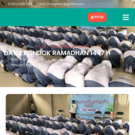
6281234187188
man2magetan@gmail.com
PPDB
Beranda
Berita
DAY 2 PONDOK RAMADHAN 1447 H
DAY 2 PONDOK RAMADHAN 1447 H
Rab, 4 Maret 2026
Penulis : adminweb